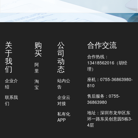
关
购
公
合作交流
于
买
司
合作热线：
我
动
13418562016（胡经
阿
们
态
理）
里
座机：0755-36863980-
企业介
站内公
淘
810
绍
告
宝
售后服务：0755-
联系我
企业云
36863980
们
对接
地址：深圳市龙华区东
私有化
环一路东吴创意园5栋3-
APP
4层